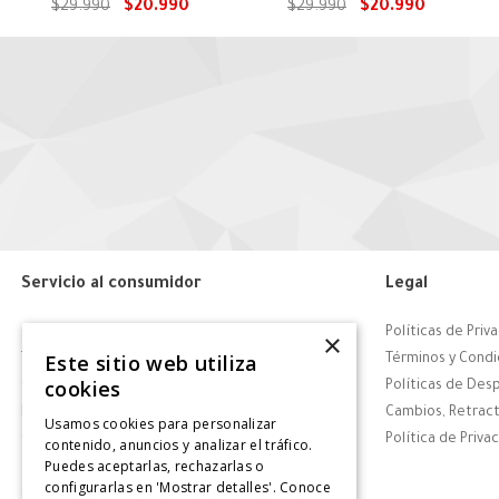
CAT
Blanco CAT
$
29
.
990
$
20
.
990
$
29
.
990
$
20
.
990
Servicio al consumidor
Legal
Centro de Ayuda
Políticas de Priv
×
Este sitio web utiliza
Tiendas
Términos y Condi
cookies
Contáctanos
Políticas de Des
Retiro en tienda
Cambios, Retract
Usamos cookies para personalizar
Giftcard
Política de Priva
contenido, anuncios y analizar el tráfico.
Puedes aceptarlas, rechazarlas o
Solicitar Factura
configurarlas en 'Mostrar detalles'. Conoce
CyberDay