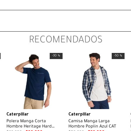
RECOMENDADOS
-
30 %
-
50 %
Caterpillar
Caterpillar
Polera Manga Corta
Camisa Manga Larga
Hombre Heritage Hard
Hombre Poplin Azul CAT