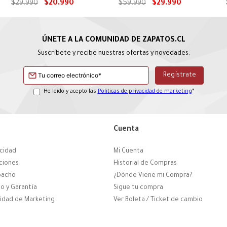
Work Azul CAT
$
29
.
990
$
20
.
990
$
59
.
990
$
29
.
990
Suscríbete y recibe nuestras ofertas y novedades.
He leído y acepto las
Políticas de privacidad de marketing
*
Cuenta
acidad
Mi Cuenta
ciones
Historial de Compras
pacho
¿Dónde Viene mi Compra?
o y Garantía
Sigue tu compra
cidad de Marketing
Ver Boleta / Ticket de cambio