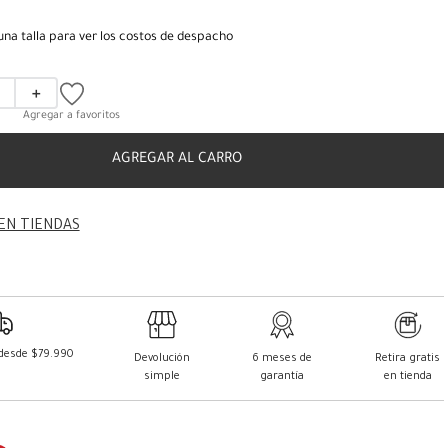
una talla para ver los costos de despacho
＋
AGREGAR AL CARRO
EN TIENDAS
 desde $79.990
Devolución
6 meses de
Retira gratis
simple
garantía
en tienda