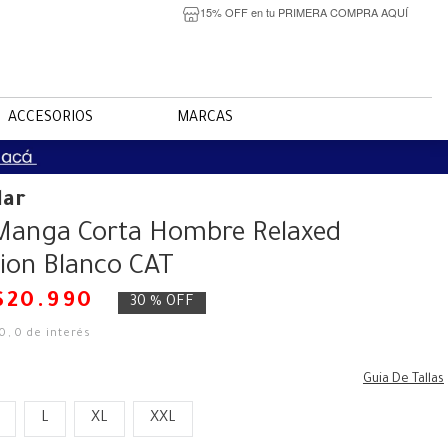
15% OFF en tu PRIMERA COMPRA AQUÍ
ACCESORIOS
MARCAS
lar
 Manga Corta Hombre Relaxed
ion Blanco CAT
$
20
.
990
30 %
OFF
50
,
0
de interés
Guia De Tallas
L
XL
XXL