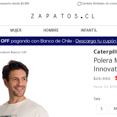
espacho desde $3.890
Cambios ilimitados sin costo
MUJER
HOMBRE
INFANTIL
Caterpil
vation Blanco CAT
Polera
Innovat
$
29
.
990
Hasta
12
x
$
17
Talla
S
M