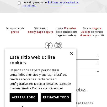
He leído y acepto las
Políticas de privacidad de
marketing
*
Retiro en tienda
Sitio seguro
Hasta
12 cuotas
Compra
segura
gratis
Sitio y pago seguro
precio contado para
30 días
de retracto
pagos con Webpay
6 meses
de garantía
×
Servicio al Consumidor
+
Este sitio web utiliza
cookies
Legal
+
Usamos cookies para personalizar
Cuenta
+
contenido, anuncios y analizar el tráfico.
Puedes aceptarlas, rechazarlas o
configurarlas en 'Mostrar detalles'. Conoce
más en nuestra
Política de privacidad
ACEPTAR TODO
RECHAZAR TODO
Dirección Oficina: Av. Las Condes #11281 - Las Condes