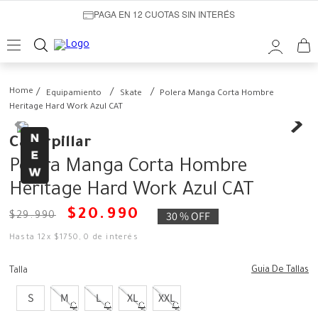
PAGA EN 12 CUOTAS SIN INTERÉS
Equipamiento
Skate
Polera Manga Corta Hombre
Heritage Hard Work Azul CAT
Caterpillar
Polera Manga Corta Hombre
Heritage Hard Work Azul CAT
$
20
.
990
30 %
OFF
$
29
.
990
Hasta
12
x
$
1750
,
0
de interés
Guia De Tallas
Talla
S
M
L
XL
XXL