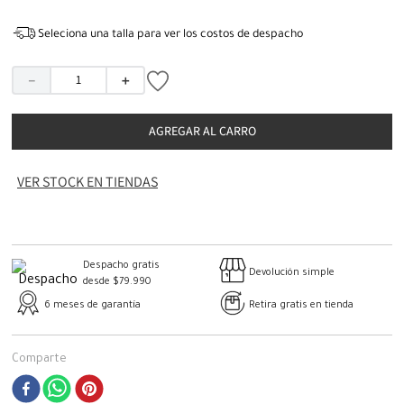
Seleciona una talla para ver los costos de despacho
－
＋
AGREGAR AL CARRO
VER STOCK EN TIENDAS
Despacho gratis
Devolución simple
desde $79.990
6 meses de garantía
Retira gratis en tienda
Comparte