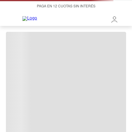
PAGA EN 12 CUOTAS SIN INTERÉS
¡OOPS!
LO SENTIMOS, NO PUDIMOS ENCONTRAR LO
QUE ESTABAS BUSCANDO.
A la hora de buscar te recomendamos:
Productos Recomendados: