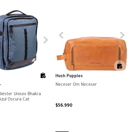
Hush Puppies
Neceser Om Neceser
r
liéster Unisex Bhakra
zul Oscura Cat
$
56
.
990