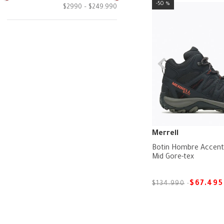
Bolso
4.5
50 %
Blanco
$2990
–
$249.990
5
Café
5.5
Celeste
Gris
Metalizado
Morado
Multicolor
Merrell
Botin Hombre Accent
Mid Gore-tex
$
67
.
495
$
134
.
990