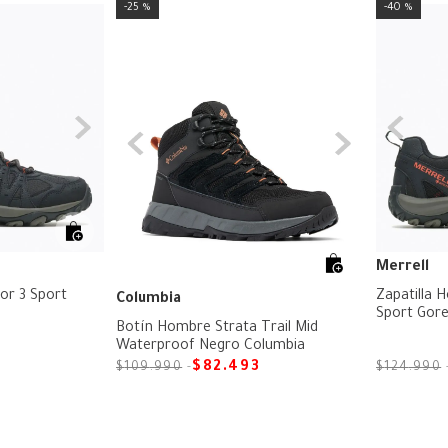
25 %
40 %
Merrell
or 3 Sport
Zapatilla 
Columbia
Sport Gor
Botín Hombre Strata Trail Mid
Waterproof Negro Columbia
$
82
.
493
$
109
.
990
$
124
.
990