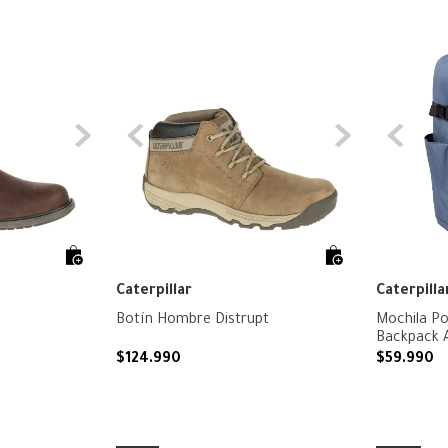
Caterpillar
Caterpilla
Botín Hombre Distrupt
Mochila Po
Backpack A
$
124
.
990
$
59
.
990