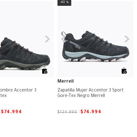
40 %
Merrell
Hombre Accentor 3
Zapatilla Mujer Accentor 3 Sport
etex
Gore-Tex Negro Merrell
$
74
.
994
$
74
.
994
$
124
.
990